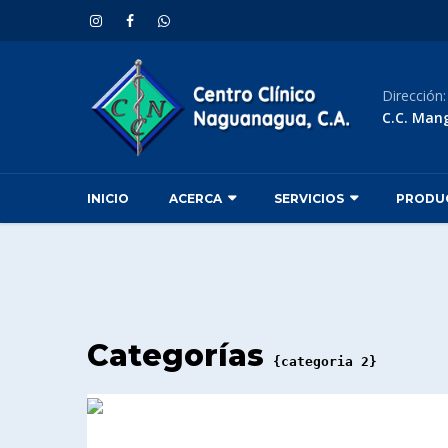
Dirección
C.C. Man
INICIO
ACERCA
SERVICIOS
PRODU
Categorías
{categoria 2}